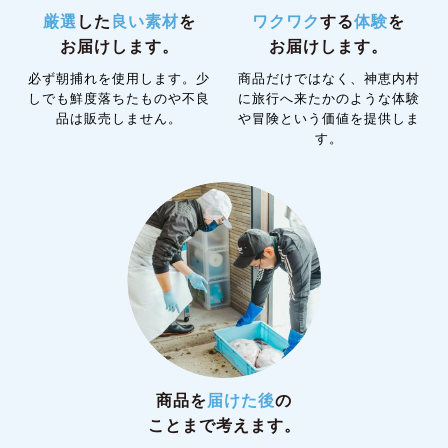
厳選
した
良い素材
を
ワクワク
する
体験
を
お届けします。
お届けします。
必ず朝捕れを使用します。
少
商品だけではなく、神恵内村
しでも鮮度落ちたものや
不良
に
旅行へ来たかのような
体験
品は販売しません。
や冒険という価値を提供しま
す。
商品を
届けた後
の
ことまで考えます。