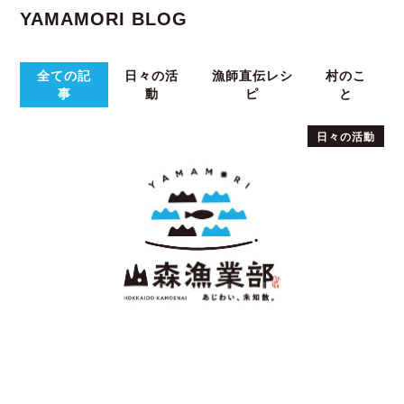
YAMAMORI BLOG
全ての記
日々の活
漁師直伝レシ
村のこ
事
動
ピ
と
日々の活動
POSTED | 2022.10.05
あっという間に…【山森 昴】