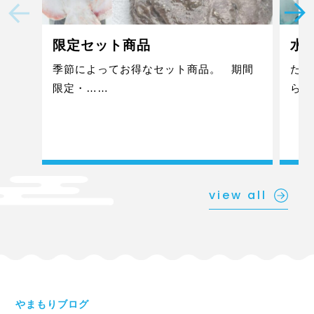
限定セット商品
水
季節によってお得なセット商品。 期間
たこ
限定・……
らい
view all
やまもりブログ