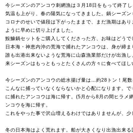
今シーズンのアンコウ刺網漁は３月18日をもって終了
気温も上がり、春の陽気になってきました。鍋シーズン
コロナのせいで値段は下がったままで、まだ漁期はあり
ように早めに切り上げました。
鮟鱇鍋セットをご購入してくださった方、お味はどうで
日本海・神恵内沖の荒海で捕れたアンコウは、身が締ま
誰も出港出来ないような荒海に山森漁業部だけが出漁し
来シーズンはもっともっとたくさんの方々に食べてほし
今シーズンのアンコウの総水揚げ量は…約28トン！尾数に
こんなに捕っていなくならないかと心配になります。で
に捕れたアンコウは海に帰す。(5月から8月の間ヒラメ
ンコウを海に帰す。
これをやった事で沢山増えるわけではありませんが、少
冬の日本海はよく荒れます。船が大きくなり出漁出来る