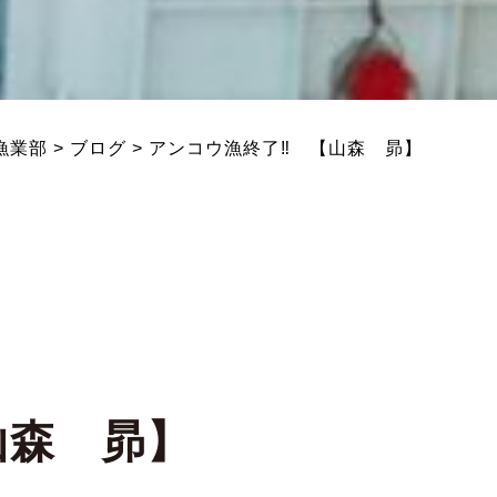
漁業部
>
ブログ
>
アンコウ漁終了‼ 【山森 昴】
山森 昴】