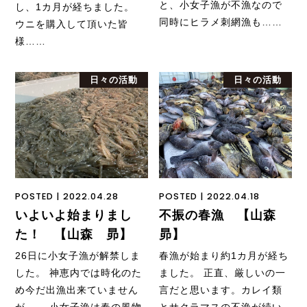
と、小女子漁が不漁なので
し、1カ月が経ちました。
同時にヒラメ刺網漁も……
ウニを購入して頂いた皆
様……
日々の活動
日々の活動
POSTED | 2022.04.28
POSTED | 2022.04.18
いよいよ始まりまし
不振の春漁 【山森
た！ 【山森 昴】
昴】
26日に小女子漁が解禁しま
春漁が始まり約1カ月が経ち
した。 神恵内では時化のた
ました。 正直、厳しいの一
め今だ出漁出来ていません
言だと思います。カレイ類