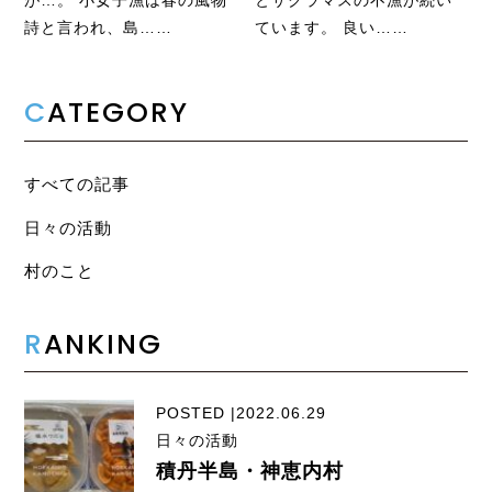
が…。 小女子漁は春の風物
とサクラマスの不漁が続い
詩と言われ、島……
ています。 良い……
C
ATEGORY
すべての記事
日々の活動
村のこと
R
ANKING
POSTED |2022.06.29
日々の活動
積丹半島・神恵内村