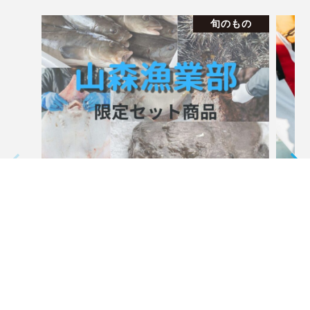
旬のもの
限定セット商品
水
季節によってお得なセット商品。 期間
たこ
限定・……
らい