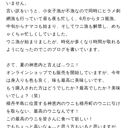
いません。
言い訳をいうと、小女子漁が不漁なので同時にヒラメ刺
網漁も行っていて昼も夜も忙しく、6月からタコ籠漁、
中旬からナマコも始まり、そしてウニ漁も解禁し、めち
ゃくちゃ忙しくしていました。
ウニ漁が始まりましたが、時化が多くなり時間が取れる
ようになったのでこのブログを書いています。
さて、夏の神恵内と言えば…ウニ！
オンラインショップでも販売を開始していますが、今年
は身入りも色も良く、味も最高に美味しいです。
もう購入された方はどうでしたか？最高でしたか？美味
いでしょ？（笑）
積丹半島に位置する神恵内のウニも積丹町のウニに引け
を取らない、最高のウニなんです！
この最高のウニを皆さんに食べて欲しい！
でもちょっと高いなぁ…と思う方もいると思いますが、