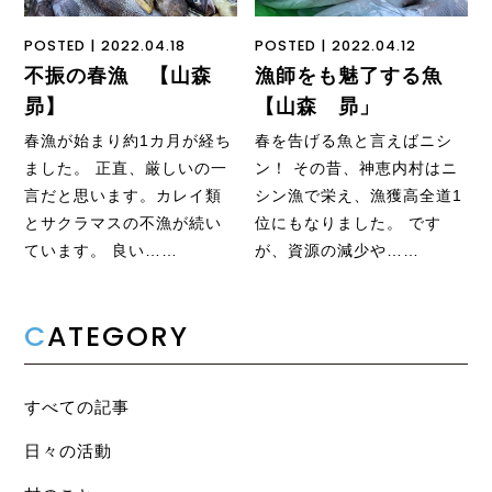
POSTED | 2022.04.18
POSTED | 2022.04.12
不振の春漁 【山森
漁師をも魅了する魚
昴】
【山森 昴」
春漁が始まり約1カ月が経ち
春を告げる魚と言えばニシ
ました。 正直、厳しいの一
ン！ その昔、神恵内村はニ
言だと思います。カレイ類
シン漁で栄え、漁獲高全道1
とサクラマスの不漁が続い
位にもなりました。 です
ています。 良い……
が、資源の減少や……
C
ATEGORY
すべての記事
日々の活動