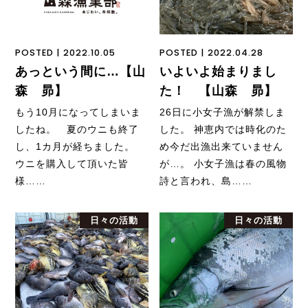
POSTED | 2022.10.05
POSTED | 2022.04.28
あっという間に…【山
いよいよ始まりまし
森 昴】
た！ 【山森 昴】
もう10月になってしまいま
26日に小女子漁が解禁しま
したね。 夏のウニも終了
した。 神恵内では時化のた
し、1カ月が経ちました。
め今だ出漁出来ていません
ウニを購入して頂いた皆
が…。 小女子漁は春の風物
様……
詩と言われ、島……
日々の活動
日々の活動